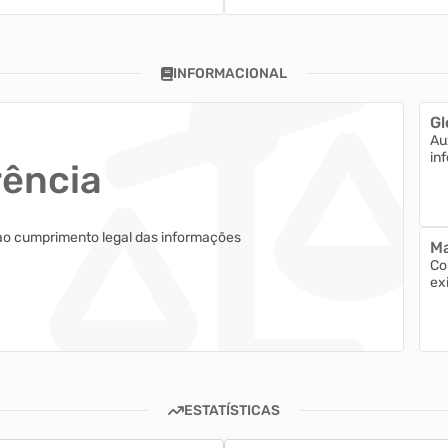
INFORMACIONAL
Gl
Au
in
rência
ao cumprimento legal das informações
Ma
Co
ex
ESTATÍSTICAS