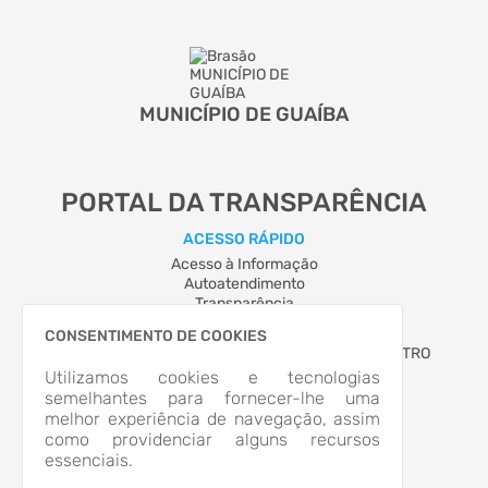
MUNICÍPIO DE GUAÍBA
PORTAL DA TRANSPARÊNCIA
ACESSO RÁPIDO
Acesso à Informação
Autoatendimento
Transparência
LOCALIZAÇÃO
CONSENTIMENTO DE COOKIES
AVENIDA NESTOR DE MOURA JARDIM, Nº 111, CENTRO
Guaíba/RS
Utilizamos cookies e tecnologias
CEP: 92.704-300
semelhantes para fornecer-lhe uma
Abrir no Mapa
melhor experiência de navegação, assim
CONTATOS
como providenciar alguns recursos
essenciais.
(51) 3480-7000
prefeitura@guaiba.rs.gov.br