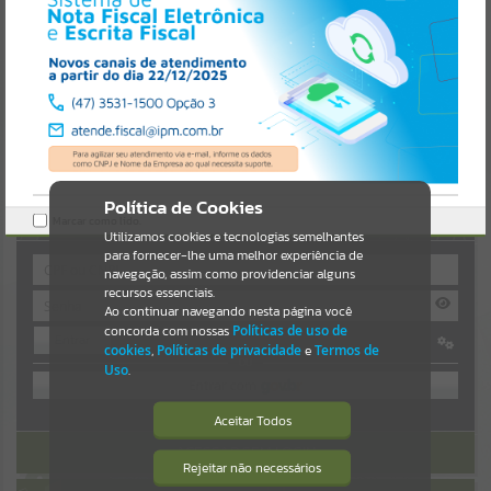
Uncaught SyntaxError: Unexpected token '('
https://guaiba.atende.net/cidadao/agenda/dia-da-biblia-
Resultados para
""
2025/evento/static/bundle/wpo_index_2_base_l2_portal_editores_s
ync_c78fd5a8a9d4da1559541548a4ef0da6.js?v=7c0fcaaa:47
Verificar Mais Detalhes
Portais
OK
Por favor, aguarde...
NOTÍCIAS
Política de Cookies
AUTOATENDIMENTO
Marcar como lido.
Por favor, aguarde...
Utilizamos cookies e tecnologias semelhantes
para fornecer-lhe uma melhor experiência de
navegação, assim como providenciar alguns
recursos essenciais.
SUBPORTAIS
Ao continuar navegando nesta página você
concorda com nossas
Políticas de uso de
Entrar
Por favor, aguarde...
cookies
,
Políticas de privacidade
e
Termos de
OU
Uso
.
SERVIÇOS
Cadastre-se
|
Recuperar Senha
Aceitar Todos
ACESSAR SEM LOGIN
Por favor, aguarde...
Rejeitar não necessários
Isto significa que diversos recursos