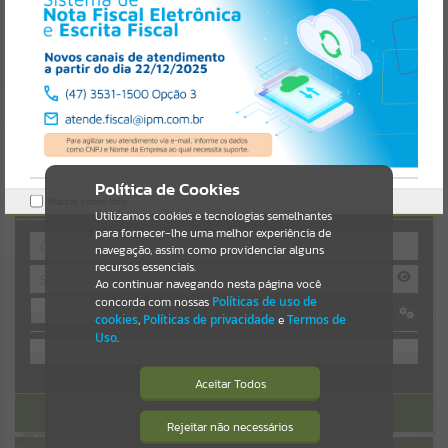
Uncaught SyntaxError: Unexpected token '('
https://guaiba.atende.net/cidadao/pagina/static/bundle/wpo_index_
Resultados para
""
2_base_l2_portal_editores_sync_c78fd5a8a9d4da1559541548a4ef0d
a6.js?v=7c0fcaaa:47
Verificar Mais Detalhes
Portais
OK
Por favor, aguarde...
NOTÍCIAS
Política de Cookies
AUTOATENDIMENTO
Marcar como lido.
Por favor, aguarde...
Utilizamos cookies e tecnologias semelhantes
para fornecer-lhe uma melhor experiência de
navegação, assim como providenciar alguns
recursos essenciais.
SUBPORTAIS
Ao continuar navegando nesta página você
concorda com nossas
Políticas de uso de
Entrar
Por favor, aguarde...
cookies
,
Políticas de privacidade
e
Termos de
OU
Uso
.
SERVIÇOS
Cadastre-se
|
Recuperar Senha
Aceitar Todos
ACESSAR SEM LOGIN
Por favor, aguarde...
Rejeitar não necessários
Isto significa que diversos recursos