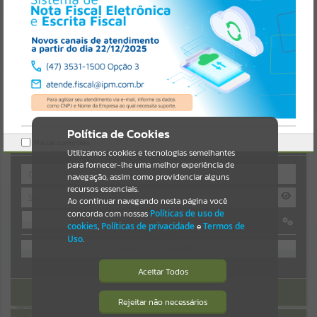
Uncaught SyntaxError: Unexpected token '('
https://guaiba.atende.net/cidadao/pagina/static/bundle/wpo_index_
Resultados para
""
2_base_l2_portal_editores_sync_c78fd5a8a9d4da1559541548a4ef0d
a6.js?v=7c0fcaaa:47
Verificar Mais Detalhes
Portais
OK
Por favor, aguarde...
NOTÍCIAS
Política de Cookies
AUTOATENDIMENTO
Marcar como lido.
Por favor, aguarde...
Utilizamos cookies e tecnologias semelhantes
para fornecer-lhe uma melhor experiência de
navegação, assim como providenciar alguns
recursos essenciais.
SUBPORTAIS
Ao continuar navegando nesta página você
concorda com nossas
Políticas de uso de
Entrar
Por favor, aguarde...
cookies
,
Políticas de privacidade
e
Termos de
OU
Uso
.
SERVIÇOS
Cadastre-se
|
Recuperar Senha
Aceitar Todos
ACESSAR SEM LOGIN
Por favor, aguarde...
Rejeitar não necessários
Isto significa que diversos recursos