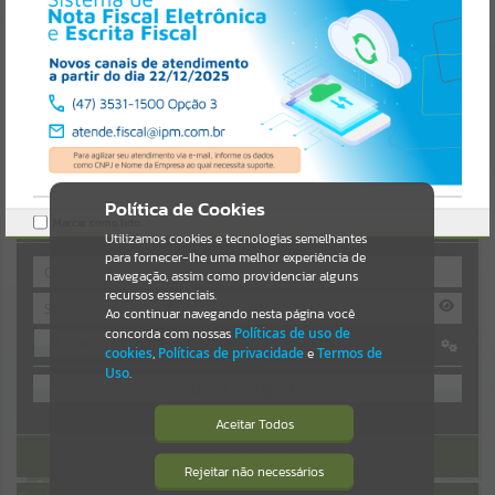
Resultados para
""
Portais
Por favor, aguarde...
NOTÍCIAS
Política de Cookies
AUTOATENDIMENTO
Marcar como lido.
Por favor, aguarde...
Utilizamos cookies e tecnologias semelhantes
para fornecer-lhe uma melhor experiência de
navegação, assim como providenciar alguns
recursos essenciais.
SUBPORTAIS
Ao continuar navegando nesta página você
concorda com nossas
Políticas de uso de
Entrar
Por favor, aguarde...
cookies
,
Políticas de privacidade
e
Termos de
OU
Uso
.
SERVIÇOS
Cadastre-se
|
Recuperar Senha
Aceitar Todos
ACESSAR SEM LOGIN
Por favor, aguarde...
Rejeitar não necessários
Isto significa que diversos recursos