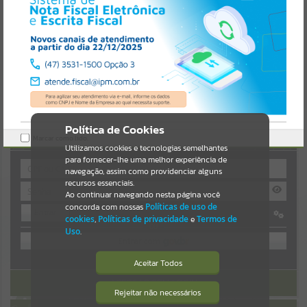
Uncaught SyntaxError: Unexpected token '('
https://guaiba.atende.net/cidadao/pagina/static/bundle/wpo_index_
Resultados para
""
2_base_l2_portal_editores_sync_c78fd5a8a9d4da1559541548a4ef0d
a6.js?v=7c0fcaaa:47
Verificar Mais Detalhes
Portais
OK
Por favor, aguarde...
NOTÍCIAS
Política de Cookies
AUTOATENDIMENTO
Marcar como lido.
Por favor, aguarde...
Utilizamos cookies e tecnologias semelhantes
para fornecer-lhe uma melhor experiência de
navegação, assim como providenciar alguns
recursos essenciais.
SUBPORTAIS
Ao continuar navegando nesta página você
concorda com nossas
Políticas de uso de
Entrar
Por favor, aguarde...
cookies
,
Políticas de privacidade
e
Termos de
OU
Uso
.
SERVIÇOS
Cadastre-se
|
Recuperar Senha
Aceitar Todos
ACESSAR SEM LOGIN
Por favor, aguarde...
Rejeitar não necessários
Isto significa que diversos recursos