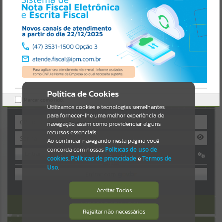
Uncaught SyntaxError: Unexpected token '('
https://guaiba.atende.net/cidadao/pagina/static/bundle/wpo_index_
Resultados para
""
2_base_l2_portal_editores_sync_c78fd5a8a9d4da1559541548a4ef0d
a6.js?v=7c0fcaaa:47
Verificar Mais Detalhes
Portais
OK
Por favor, aguarde...
NOTÍCIAS
Política de Cookies
AUTOATENDIMENTO
Marcar como lido.
Por favor, aguarde...
Utilizamos cookies e tecnologias semelhantes
para fornecer-lhe uma melhor experiência de
navegação, assim como providenciar alguns
recursos essenciais.
SUBPORTAIS
Ao continuar navegando nesta página você
concorda com nossas
Políticas de uso de
Entrar
Por favor, aguarde...
cookies
,
Políticas de privacidade
e
Termos de
OU
Uso
.
SERVIÇOS
Cadastre-se
|
Recuperar Senha
Aceitar Todos
ACESSAR SEM LOGIN
Por favor, aguarde...
Rejeitar não necessários
Isto significa que diversos recursos