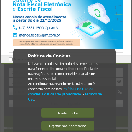
Uncaught SyntaxError: Unexpected token '('
https://guaiba.atende.net/cidadao/noticia/static/bundle/wpo_index
Resultados para
""
_2_base_l2_portal_editores_sync_c78fd5a8a9d4da1559541548a4ef0
da6.js?v=7c0fcaaa:47
Verificar Mais Detalhes
Portais
OK
Por favor, aguarde...
NOTÍCIAS
Política de Cookies
AUTOATENDIMENTO
Marcar como lido.
Por favor, aguarde...
Utilizamos cookies e tecnologias semelhantes
para fornecer-lhe uma melhor experiência de
navegação, assim como providenciar alguns
recursos essenciais.
SUBPORTAIS
Ao continuar navegando nesta página você
concorda com nossas
Políticas de uso de
Entrar
Por favor, aguarde...
cookies
,
Políticas de privacidade
e
Termos de
OU
Uso
.
SERVIÇOS
Cadastre-se
|
Recuperar Senha
Aceitar Todos
ACESSAR SEM LOGIN
Por favor, aguarde...
Rejeitar não necessários
Isto significa que diversos recursos