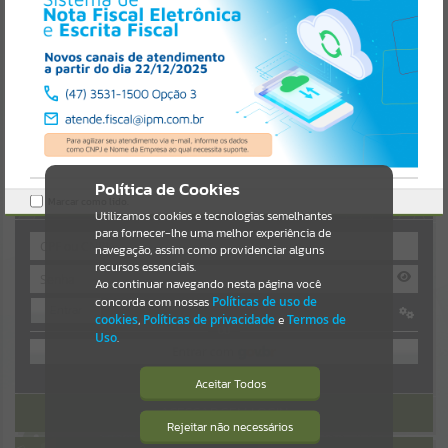
Uncaught SyntaxError: Unexpected token '('
https://guaiba.atende.net/cidadao/noticia/static/bundle/wpo_index
Resultados para
""
_2_base_l2_portal_editores_sync_c78fd5a8a9d4da1559541548a4ef0
da6.js?v=7c0fcaaa:47
Verificar Mais Detalhes
Portais
OK
Por favor, aguarde...
NOTÍCIAS
Política de Cookies
AUTOATENDIMENTO
Marcar como lido.
Por favor, aguarde...
Utilizamos cookies e tecnologias semelhantes
para fornecer-lhe uma melhor experiência de
navegação, assim como providenciar alguns
recursos essenciais.
SUBPORTAIS
Ao continuar navegando nesta página você
concorda com nossas
Políticas de uso de
Entrar
Por favor, aguarde...
cookies
,
Políticas de privacidade
e
Termos de
OU
Uso
.
SERVIÇOS
Cadastre-se
|
Recuperar Senha
Aceitar Todos
ACESSAR SEM LOGIN
Por favor, aguarde...
Rejeitar não necessários
Isto significa que diversos recursos