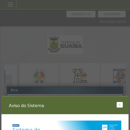
Cadastre-se
Atende.Net
Recuperar Senha
Erro
ASSISTÊNCIA SOCIAL
DEFESA CIVIL
BEM-ESTAR ANIMAL
E CIDADANIA
GUAÍBA
SISTEMA
Gerenciamento do Sistema
Aviso do Sistema
CÓDIGO DA MENSAGEM:
EST-000040
Ocorreu um erro de script:
Uncaught SyntaxError: Unexpected token '('
https://guaiba.atende.net/https:/guaiba.atende.net/cidadao/pagina/p