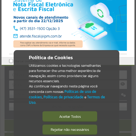
https://guaiba.atende.net/https:/guaiba.atende.net/cidadao/pagina/li
citacoes-e-
Resultados para
""
contratos/static/bundle/wpo_index_2_base_l2_portal_editores_syn
c_c78fd5a8a9d4da1559541548a4ef0da6.js?v=7c0fcaaa:47
Portais
Verificar Mais Detalhes
OK
Por favor, aguarde...
NOTÍCIAS
Política de Cookies
AUTOATENDIMENTO
Marcar como lido.
Por favor, aguarde...
Utilizamos cookies e tecnologias semelhantes
para fornecer-lhe uma melhor experiência de
navegação, assim como providenciar alguns
recursos essenciais.
SUBPORTAIS
Ao continuar navegando nesta página você
concorda com nossas
Políticas de uso de
Entrar
Por favor, aguarde...
cookies
,
Políticas de privacidade
e
Termos de
OU
Uso
.
SERVIÇOS
Cadastre-se
|
Recuperar Senha
Aceitar Todos
ACESSAR SEM LOGIN
Por favor, aguarde...
Rejeitar não necessários
Isto significa que diversos recursos